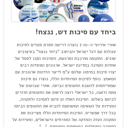
ביחד עם סיכות דש, ננצח!
אחרי אירועי ה-7.10 נוצרה דרישה חסרת תקדים לסיכות
עגולות עם דגל ישראל והכיתוב "ביחד ננצח" בעיצובים
שונים. התקופה מורכבת ומרגשת, והסיכות הפכו לסמל של
אחדות ותמיכה במדינת ישראל. ארגונים ומוסדות רבים
יצרו סיכות במיתוג שלהם ע"מ לייצר הזדהות ארגונית עם
המאמץ. נוסף לסיכות המיוחדות הללו, נוצרו גם סיכות
שמתייחסות להשבת החטופים הביתה. אחרי שבועות של
מתח ודאגה, כל ישראלי רוצה לראות את החטופים חוזרים
לביתם בשלום. הסיכות האלה הן סימן לתמיכה ולתקווה,
ומעידות על השאיפה המשותפת להביא את החטופים הביתה
בכל דרך אפשרית. הסיכות המיוחדות הללו מציינות את
התקווה העזה והחזקה של האזרחים הישראלים, ומעידות על
התמיכה המוחלטת במשפחות החטופים. […]