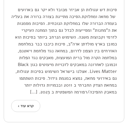
סיכות דש עגולות הן אביזר מכובד ולא יקר גם בארועים
של מחאה ומחלוקת.הסיכה מתייגת בצורה ברורה את בעליה
בעמדה הברורה שלו במחלוקת הנוכחית. הסיכות מסמנות
את ה"מחנות" ומסייעות לבדל גם בתוך המחנה העיקרי
לזרמי וקבוצות משנה. השימוש הנרחב ביותר בסיכות הוא
כמובן בארץ מולדתן ארה"ב, סיכות כיכבו כבר במלחמת
האזרחים בין הצפון לדרום, במחאה נגד מלחמת ויאטנם,
במלחמה הקרה מול ברית המועצות, מאבקים נגד הפלות
וכמובן לאחרונה במאבקים לזכויות מיעוטים כגון Black
Lives Matter. אצלנו בישראל השימוש בסיכות עגולות,
גם באירועי מחאה, נמצא במגמת גידול. סיכות השתתפו
במחאת הצדק החברתי ב 2011 ובכמויות גדולות יותר
במאבק ההפיכה/רפורמה המשפטית ב 2023. […]
קרא עוד ›