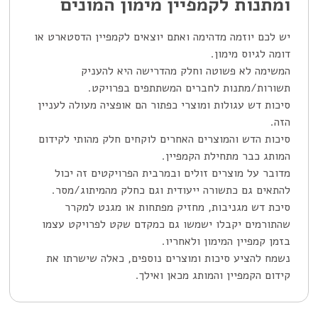
ומתנות לקמפיין מימון המונים
יש לכם יוזמה מדהימה ואתם יוצאים לקמפיין הדסטארט או
דומה לגיוס מימון.
המשימה לא פשוטה וחלק מהדרישה היא להעניק
תשורות/מתנות לחברים המשתתפים בפרויקט.
סיכות דש עגולות ומוצרי כפתור הם אופציה מעולה לעניין
הזה.
סיכות הדש והמוצרים האחרים לוקחים חלק מהותי לקידום
המותג כבר מתחילת הקמפיין.
מדובר על מוצרים זולים ובמרבית הפרויקטים זה יכול
להתאים גם כתשורה ייעודית וגם כחלק מהמיתוג/מסר.
סיכת דש מגניבות, מחזיק מפתחות או מגנט למקרר
שהתורמים יקבלו ישמשו גם כמקדם שקט לפרויקט עצמו
בזמן קמפיין המימון ולאחריו.
נשמח להציע סיכות ומוצרים נוספים, כאלה שישרתו את
קידום הקמפיין והמותג מכאן ואילך.