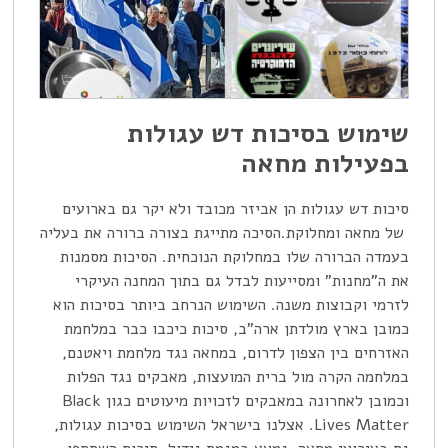
שימוש בסיכות דש עגולות
בפעילות מחאה
סיכות דש עגולות הן אביזר מכובד ולא יקר גם בארועים
של מחאה ומחלוקת.הסיכה מתייגת בצורה ברורה את בעליה
בעמדה הברורה שלו במחלוקת הנוכחית. הסיכות מסמנות
את ה"מחנות" ומסייעות לבדל גם בתוך המחנה העיקרי
לזרמי וקבוצות משנה. השימוש הנרחב ביותר בסיכות הוא
כמובן בארץ מולדתן ארה"ב, סיכות כיכבו כבר במלחמת
האזרחים בין הצפון לדרום, במחאה נגד מלחמת ויאטנם,
במלחמה הקרה מול ברית המועצות, מאבקים נגד הפלות
וכמובן לאחרונה במאבקים לזכויות מיעוטים כגון Black
Lives Matter. אצלנו בישראל השימוש בסיכות עגולות,