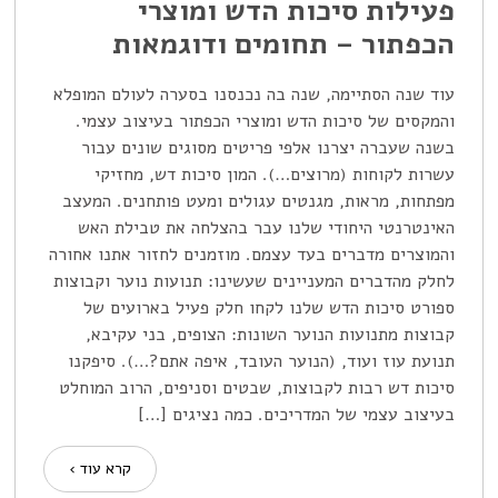
פעילות סיכות הדש ומוצרי
הכפתור – תחומים ודוגמאות
עוד שנה הסתיימה, שנה בה נכנסנו בסערה לעולם המופלא
והמקסים של סיכות הדש ומוצרי הכפתור בעיצוב עצמי.
בשנה שעברה יצרנו אלפי פריטים מסוגים שונים עבור
עשרות לקוחות (מרוצים…). המון סיכות דש, מחזיקי
מפתחות, מראות, מגנטים עגולים ומעט פותחנים. המעצב
האינטרנטי היחודי שלנו עבר בהצלחה את טבילת האש
והמוצרים מדברים בעד עצמם. מוזמנים לחזור אתנו אחורה
לחלק מהדברים המעניינים שעשינו: תנועות נוער וקבוצות
ספורט סיכות הדש שלנו לקחו חלק פעיל בארועים של
קבוצות מתנועות הנוער השונות: הצופים, בני עקיבא,
תנועת עוז ועוד, (הנוער העובד, איפה אתם?…). סיפקנו
סיכות דש רבות לקבוצות, שבטים וסניפים, הרוב המוחלט
בעיצוב עצמי של המדריכים. כמה נציגים […]
קרא עוד ›