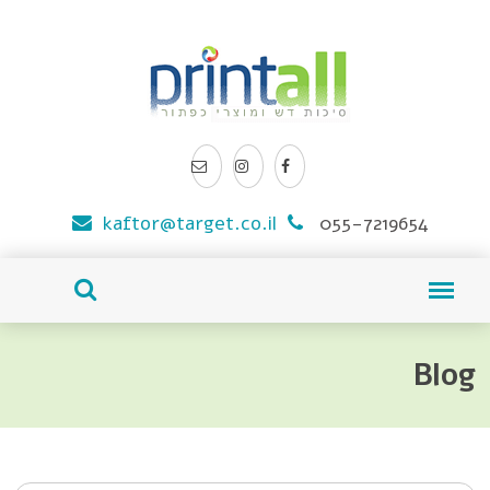
kaftor@target.co.il
055-7219654
Blog