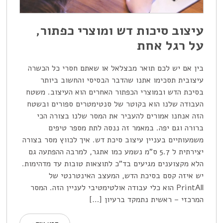
עיצוב סיכות דש ומוצרי כפתור,
על רגל אחת
בין אם יש לכם תואר מבצלאל או שאתם חסרי כל הכשרה
עיצובית תסכימו אתנו שהדבר הבסיסי והחשוב ביותר
בסיכת הדש ובמוצרי הכפתור האחרים הוא העיצוב. משטח
העבודה שלנו הוא בקוטר של סנטימטרים ספורים ובשטח
הזה אנחנו אמורים להעביר את המסר שלנו בצורה הכי
ברורה וגם יפה. במאמר זה ננסה לתת מספר טיפים
משמעותיים בעניין עיצוב סיכת דש. איך לכווץ מסר בצורה
יצירתית ל 5.7 ס"מ נשמע כמו אתגר, למרבה ההפתעה גם
הלא מקצוענים מגיעים בד"כ לתוצאות טובות עד מדהימות.
יש איזה קסם בסיכת הדש, המעצב האינטרנטי של
PrintAll הוא כלי עבודה אולטימטיבי לעניין הזה. המסר
המרכזי – ראשית נתמקד ברעיון […]