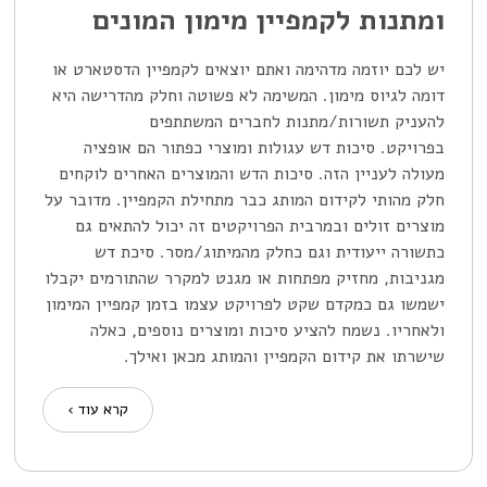
ומתנות לקמפיין מימון המונים
יש לכם יוזמה מדהימה ואתם יוצאים לקמפיין הדסטארט או
דומה לגיוס מימון. המשימה לא פשוטה וחלק מהדרישה היא
להעניק תשורות/מתנות לחברים המשתתפים
בפרויקט. סיכות דש עגולות ומוצרי כפתור הם אופציה
מעולה לעניין הזה. סיכות הדש והמוצרים האחרים לוקחים
חלק מהותי לקידום המותג כבר מתחילת הקמפיין. מדובר על
מוצרים זולים ובמרבית הפרויקטים זה יכול להתאים גם
כתשורה ייעודית וגם כחלק מהמיתוג/מסר. סיכת דש
מגניבות, מחזיק מפתחות או מגנט למקרר שהתורמים יקבלו
ישמשו גם כמקדם שקט לפרויקט עצמו בזמן קמפיין המימון
ולאחריו. נשמח להציע סיכות ומוצרים נוספים, כאלה
שישרתו את קידום הקמפיין והמותג מכאן ואילך.
קרא עוד ›