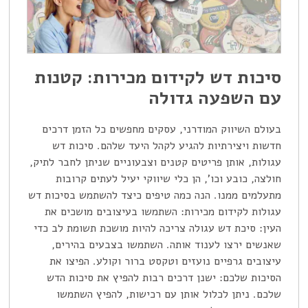
סיכות דש לקידום מכירות: קטנות
עם השפעה גדולה
בעולם השיווק המודרני, עסקים מחפשים כל הזמן דרכים
חדשות ויצירתיות להגיע לקהל היעד שלהם. סיכות דש
עגולות, אותן פריטים קטנים וצבעוניים שניתן לחבר לתיק,
חולצה, כובע וכו', הן כלי שיווקי יעיל לעתים קרובות
מתעלמים ממנו. הנה כמה טיפים כיצד להשתמש בסיכות דש
עגולות לקידום מכירות: השתמשו בעיצובים מושכים את
העין: סיכת דש עגולה צריכה להיות מושכת תשומת לב כדי
שאנשים ירצו לענוד אותה. השתמשו בצבעים בהירים,
עיצובים גרפיים נועזים וטקסט ברור וקולע. הפיצו את
הסיכות שלכם: ישנן דרכים רבות להפיץ את סיכות הדש
שלכם. ניתן לכלול אותן עם רכישות, להפיץ השתמשו